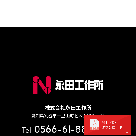
株式会社永⽥⼯作所
愛知県刈⾕市⼀⾥⼭町北本⼭108番地2
0566-61-8882
Tel.
(代表)