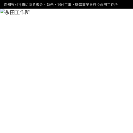
愛知県刈谷市にある板金・製缶・据付工事・騒音事業を行う永田工作所