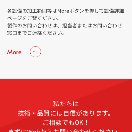
各設備の加工範囲等はMoreボタンを押して設備詳細
ページをご覧ください。
仕上げ
製作のお問い合わせは、担当者またはお問い合わせ
窓口までご連絡ください。
More
設備
・マシニングセンター
機
【DMF森精機】 DMC635V ecoline
械
加
・汎用立型フライス盤
【大隈豊和機械】 STM-2V
工
私たちは
・NC旋盤
技術・品質には自信があります。
【アマダ】 C-5D
ご相談でもOK！
まずはWebからお問い合わせください。