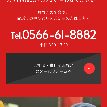
・塗装
・メッキ
お急ぎの場合や、
・窒化
電話でのやりとりをご要望の⽅はこちら
0566-61-8882
Tel.
平⽇ 8:30~17:00
ご相談・資料請求など
のメールフォームへ